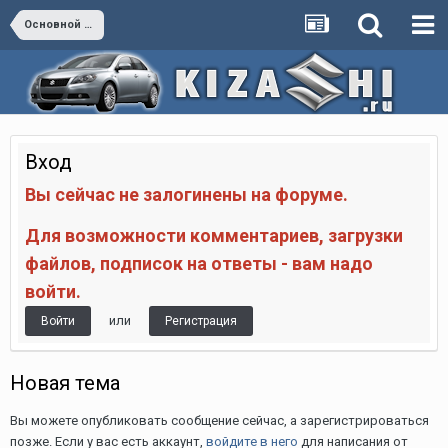
Основной раздел
Вход
Вы сейчас не залогинены на форуме.
Для возможности комментариев, загрузки
файлов, подписок на ответы - вам надо
войти.
или
Войти
Регистрация
Новая тема
Вы можете опубликовать сообщение сейчас, а зарегистрироваться
позже. Если у вас есть аккаунт,
войдите в него
для написания от