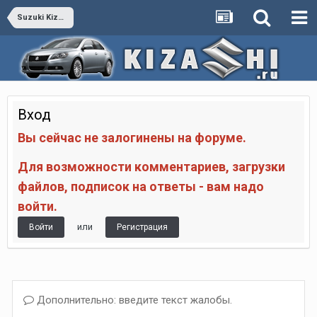
Suzuki Kizashi vs Конкуренты
Вход
Вы сейчас не залогинены на форуме.
Для возможности комментариев, загрузки
файлов, подписок на ответы - вам надо
войти.
или
Войти
Регистрация
Дополнительно: введите текст жалобы.