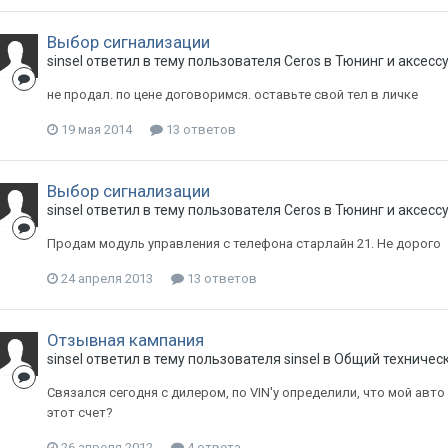
Выбор сигнализации
sinsel
ответил в тему пользователя
Ceros
в
Тюнинг и аксесс
не продал. по цене договоримся. оставьте свой тел в личке
19 мая 2014
13 ответов
Выбор сигнализации
sinsel
ответил в тему пользователя
Ceros
в
Тюнинг и аксесс
Продам модуль управления с телефона старлайн 21. Не дорого
24 апреля 2013
13 ответов
Отзывная кампания
sinsel
ответил в тему пользователя
sinsel
в
Общий техническ
Связался сегодня с дилером, по VIN'у определили, что мой авто
этот счет?
26 апреля 2012
4 ответа