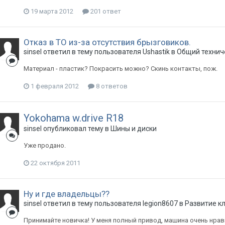
19 марта 2012
201 ответ
Отказ в ТО из-за отсутствия брызговиков.
sinsel
ответил в тему пользователя
Ushastik
в
Общий технич
Материал - пластик? Покрасить можно? Скинь контакты, пож.
1 февраля 2012
8 ответов
Yokohama w.drive R18
sinsel
опубликовал тему в
Шины и диски
Уже продано.
22 октября 2011
Ну и где владельцы??
sinsel
ответил в тему пользователя
legion8607
в
Развитие к
Принимайте новичка! У меня полный привод, машина очень нрав