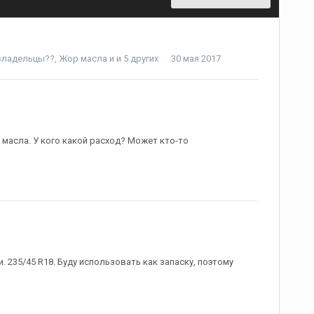
 владельцы??
,
Жор масла
и и 5 других
30 мая 2017
 масла. У кого какой расход? Может кто-то
 235/45 R18. Буду использовать как запаску, поэтому