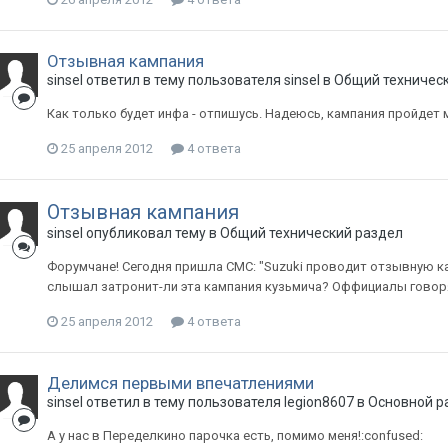
Отзывная кампания
sinsel
ответил в тему пользователя
sinsel
в
Общий техническ
Как только будет инфа - отпишусь. Надеюсь, кампания пройдет 
25 апреля 2012
4 ответа
Отзывная кампания
sinsel
опубликовал тему в
Общий технический раздел
Форумчане! Сегодня пришла СМС: "Suzuki проводит отзывную кам
слышал затронит-ли эта кампания кузьмича? Оффициалы говорят
25 апреля 2012
4 ответа
Делимся первыми впечатлениями
sinsel
ответил в тему пользователя
legion8607
в
Основной р
А у нас в Переделкино парочка есть, помимо меня!:confused: