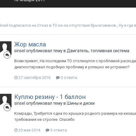
insel
подписался на
Отказ в ТО из-за отсутствия брызговиков.
,
Ну и где
Жор масла
sinsel
опубликовал тему в
Двигатель, топливная система
Всем привет, На последнем ТО столкнулся с проблемой расхода
диагностировал подобную проблему и успешно ее устранил?
27 сентября 2016
3 ответа
Куплю резину - 1 баллон
sinsel
опубликовал тему в
Шины и диски
Комрады, Требуется одна по крышка родного размера на кизаши.
требования не строгие. Спасибо
20 мая 2014
3 ответа