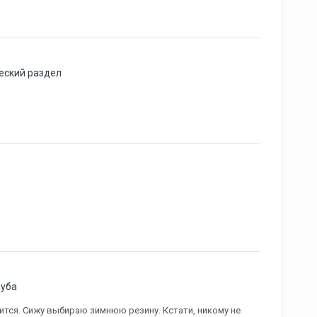
еский раздел
луба
ится. Сижу выбираю зимнюю резину. Кстати, никому не