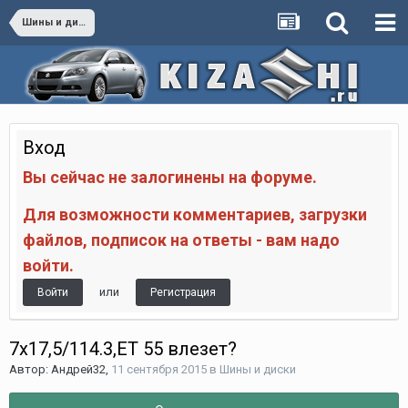
Шины и диски
Вход
Вы сейчас не залогинены на форуме.
Для возможности комментариев, загрузки
файлов, подписок на ответы - вам надо
войти.
или
Войти
Регистрация
7x17,5/114.3,ET 55 влезет?
Автор:
Андрей32
,
11 сентября 2015
в
Шины и диски