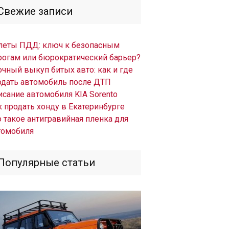
Свежие записи
леты ПДД: ключ к безопасным
рогам или бюрократический барьер?
очный выкуп битых авто: как и где
одать автомобиль после ДТП
исание автомобиля KIA Sorento
к продать хонду в Екатеринбурге
о такое антигравийная пленка для
томобиля
Популярные статьи