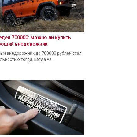
едел 700000: можно ли купить
роший внедорожник
ый внедорожник до 700000 рублей стал
льностью тогда, когда на...