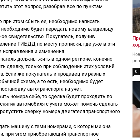
ить этот вопрос, разобрав все по пунктам.
о при этом сбыть ее, необходимо написать
о необходимо будет передать новому владельцу
ное свидетельство. Покупатель, получив
Пр
деление ГИБДД по месту прописки, где уже в эти
хо
 исправления и изменения.
Нов
упатель должны жить в одном регионе, конечно
реа
чить сделку, только при соблюдении этих условий
0
а. Если же покупатель и продавец из разных
обычной схеме, а то есть, необходимо будет
остановку автотранспорта на учет.
ть номера себе, то сделка будет проходить по
 снятия автомобиля с учета может помочь сделать
ропустить сверку номера двигателя транспортного
дать машину с теми номерами, с которыми она
и, при этом приобретающий транспортное