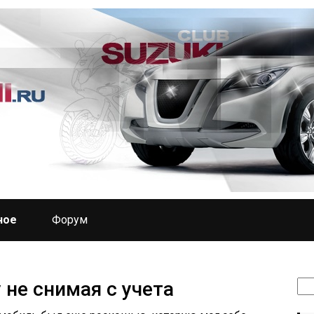
ное
Форум
 не снимая с учета
Най