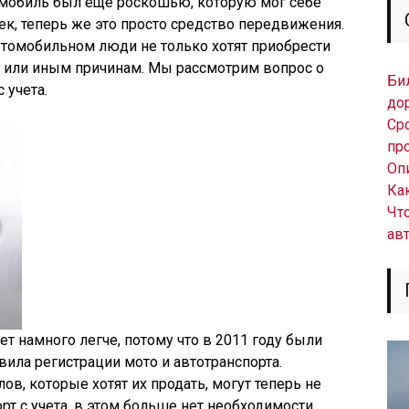
томобиль был еще роскошью, которую мог себе
к, теперь же это просто средство передвижения.
втомобильном люди не только хотят приобрести
ем или иным причинам. Мы рассмотрим вопрос о
Би
 учета.
до
Ср
пр
Оп
Ка
Чт
ав
ет намного легче, потому что в 2011 году были
ила регистрации мото и автотранспорта.
в, которые хотят их продать, могут теперь не
рт с учета, в этом больше нет необходимости.