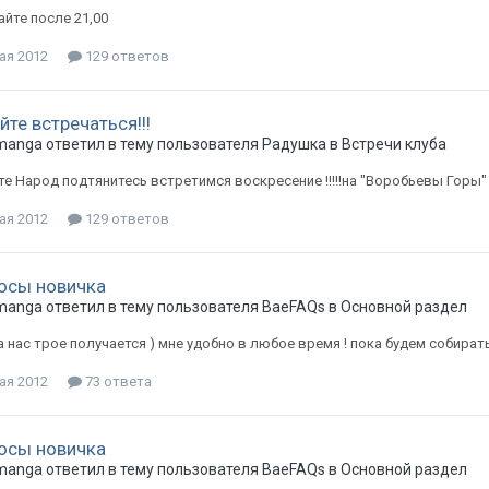
айте после 21,00
ая 2012
129 ответов
те встречаться!!!
manga
ответил в тему пользователя
Радушка
в
Встречи клуба
е Народ подтянитесь встретимся воскресение !!!!!на "Воробьевы Горы" 
ая 2012
129 ответов
осы новичка
manga
ответил в тему пользователя
BaeFAQs
в
Основной раздел
а нас трое получается ) мне удобно в любое время ! пока будем собирать
ая 2012
73 ответа
осы новичка
manga
ответил в тему пользователя
BaeFAQs
в
Основной раздел