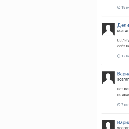
18 н
Дели
scara
Были у
себя н
17 н
Вари
scara
нет ко
не зна
7 но
Вари
scara