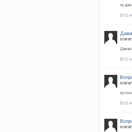
ну дав
22 м
Давай
scara
Давайт
22 м
Вопр
scara
ну пок
22 м
Вопр
scara