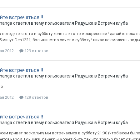
те встречаться!!!
manga
ответил в тему пользователя
Радушка
в
Встречи клуба
к погодите кто то в субботу хочет а кто то воскресение ! давайте пока 
5 минут Den1221, большинство хочет в субботу ! никак не сможешь подъ
ая 2012
129 ответов
те встречаться!!!
manga
ответил в тему пользователя
Радушка
в
Встречи клуба
но
ая 2012
129 ответов
те встречаться!!!
manga
ответил в тему пользователя
Радушка
в
Встречи клуба
всем привет поскольку мы встречаемся в субботу 21:30 (чтоб всем было
ется народ. Гонщики, байекры может быть так что трудно будет отыскат