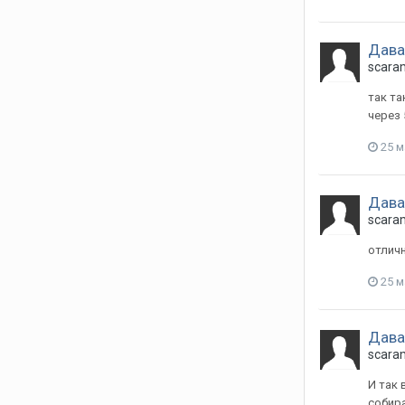
Давай
scara
так та
через 
25 м
Давай
scara
отлич
25 м
Давай
scara
И так 
собира