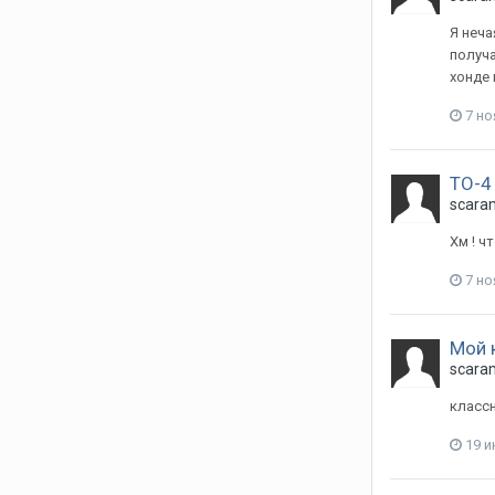
Я неча
получа
хонде 
7 но
ТО-4
scara
Хм ! ч
7 но
Мой 
scara
класс
19 и