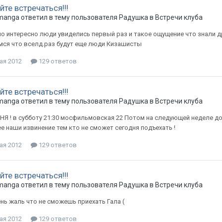
те встречаться!!!
manga
ответил в тему пользователя
Радушка
в
Встречи клуба
о интересно люди увиделись первый раз и такое ощущение что знали др
мся что вселд.раз будут еще люди Кизашисты
ая 2012
129 ответов
те встречаться!!!
manga
ответил в тему пользователя
Радушка
в
Встречи клуба
Я ! в субботу 21:30 мосфильмовская 22 Потом на следующей неделе до
е наши извинение тем кто не сможет сегодня подъехать !
ая 2012
129 ответов
те встречаться!!!
manga
ответил в тему пользователя
Радушка
в
Встречи клуба
нь жаль что не сможешь приехать Гала (
ая 2012
129 ответов