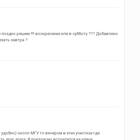
не поздно решим !!!! воскресение или в субботу ??? Добавлено
ехать завтра ?
 удобно) около МГУ то вечером в этих участках где
ь друг друга. Я предлагаю встретится на улице