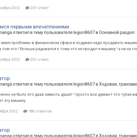
оября 2012
201 ответ
мся первыми впечатлениями
manga
ответил в тему пользователя
legion8607
в
Основной раздел
 меня проблемы в финансовом сфере и подумал надо продавать машину! 
а том что ! больше радовался к тому что не продал я машину ! а не на 
оября 2012
201 ответ
атор
manga
ответил в тему пользователя
legion8607
в
Ходовая, трансми
нечно не было это дааа зависть душит ! просто все думают что тупая ма
ет эту машину .
ября 2012
186 ответов
атор
manga
ответил в тему пользователя
legion8607
в
Ходовая, трансми