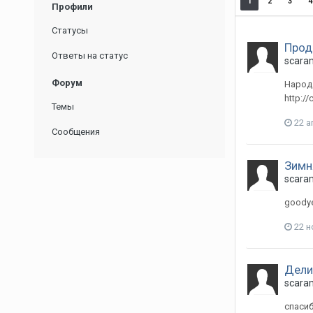
1
2
3
4
Профили
Статусы
Прод
Ответы на статус
scara
Форум
Народ 
http:/
Темы
22 а
Сообщения
Зимн
scara
goodye
22 н
Дели
scara
спасиб