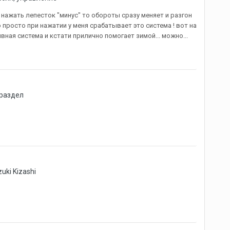
 нажать лепесток "минус" то обороты сразу меняет и разгон
о просто при нажатии у меня срабатывает это система ! вот на
ная система и кстати прилично помогает зимой... можно...
раздел
uki Kizashi