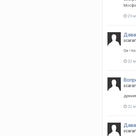
Мосфил
25 м
Давай
scara
Ок ! п
22 м
Вопр
scara
думаем
22 м
Давай
scara