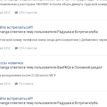
ьмовская у ресторана ТАНУКИ ! и после сбора двинуть туда мой номер 8
ая 2012
129 ответов
те встречаться!!!
manga
ответил в тему пользователя
Радушка
в
Встречи клуба
отом мой номер телефона скину сюда для конкретики ) Добавлено через 
ая 2012
129 ответов
осы новичка
manga
ответил в тему пользователя
BaeFAQs
в
Основной раздел
 воскресение после 21,00 около МГУ
ая 2012
73 ответа
те встречаться!!!
manga
ответил в тему пользователя
Радушка
в
Встречи клуба