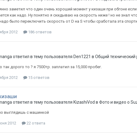
янно заметил что один очень хороший момент у кизаши при обгоне если
ется как надо. Ну понятно я скидываю на скорость ниже ! но не знал чт
надо было переключить скорость от D на S чтобы сработала эта спортив
ября 2012
186 ответов
manga
ответил в тему пользователя
Den1221
в
Общий технический 
то так дорого то ? я 7500тр. заплатил за 15,000 пробег.
ября 2012
15 ответов
кизаши
manga
ответил в тему пользователя
KizashiVod
в
Фото и видео о Suz
но выглядишь с машинкой
юня 2012
22 ответа