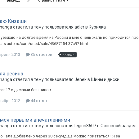
Страница 1 из 4
ВПЕРЁД
аю Кизаши
manga
ответил в тему пользователя
adler
в
Курилка
уезжаю на долгое время из России и мне очень жаль но приходится про
/cars.auto.ru/cars/used/sale/43687254-37c97.html
преля 2013
35 ответов
кизаши
яя резина
manga
ответил в тему пользователя
Jenek
в
Шины и диски
ar 17 c дисками без шипов
оября 2012
44 ответа
мся первыми впечатлениями
manga
ответил в тему пользователя
legion8607
в
Основной раздел
о Гала Добавлено через 38 секунд Да можно покататься ! Я за