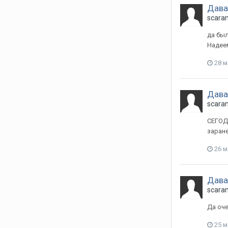
Давай
scara
да был
Надее
28 м
Давай
scara
СЕГОДН
заране
26 м
Давай
scara
Да оче
25 м